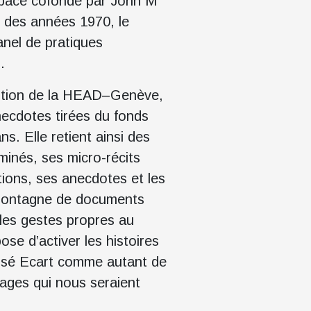
un space cofondé par John M
g des années 1970, le
anel de pratiques
.
osition de la HEAD–Genève,
anecdotes tirées du fonds
s. Elle retient ainsi des
minés, ses micro-récits
tions, ses anecdotes et les
a montagne de documents
 les gestes propres au
se d’activer les histoires
aissé Ecart comme autant de
sages qui nous seraient