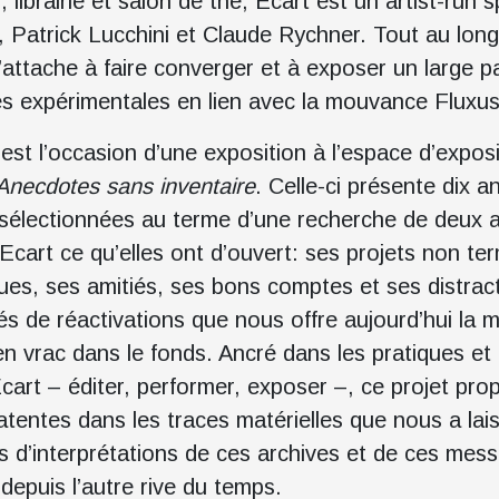
s, librairie et salon de thé, Ecart est un artist-r
, Patrick Lucchini et Claude Rychner. Tout au lon
’attache à faire converger et à exposer un large p
ues expérimentales en lien avec la mouvance Fluxus
é est l’occasion d’une exposition à l’espace d’exp
Anecdotes sans inventaire
. Celle-ci présente dix 
sélectionnées au terme d’une recherche de deux an
Ecart ce qu’elles ont d’ouvert: ses projets non ter
ues, ses amitiés, ses bons comptes et ses distrac
ités de réactivations que nous offre aujourd’hui l
en vrac dans le fonds. Ancré dans les pratiques et
art – éditer, performer, exposer –, ce projet propo
latentes dans les traces matérielles que nous a l
es d’interprétations de ces archives et de ces mes
depuis l’autre rive du temps.