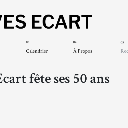
VES ECART
03
04
05
Calendrier
À Propos
cart fête ses 50 ans