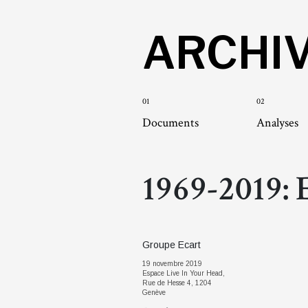
ARCHI
01
02
Documents
Analyses
1969-2019: E
Groupe Ecart
19 novembre 2019
Espace Live In Your Head,
Rue de Hesse 4, 1204
Genève