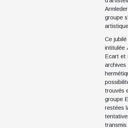
d’artiste
Armleder
groupe s
artistiq
Ce jubil
intitulée
Ecart et 
archives 
hermétiq
possibil
trouvés 
groupe Ec
restées 
tentativ
transmis 