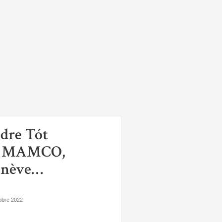
dre Tót
u MAMCO,
enève…
obre 2022