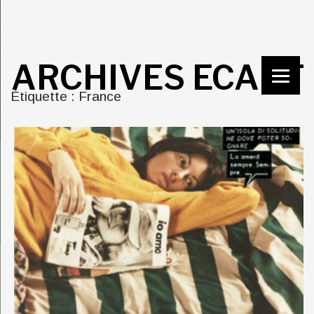
ARCHIVES ECART
Étiquette : France