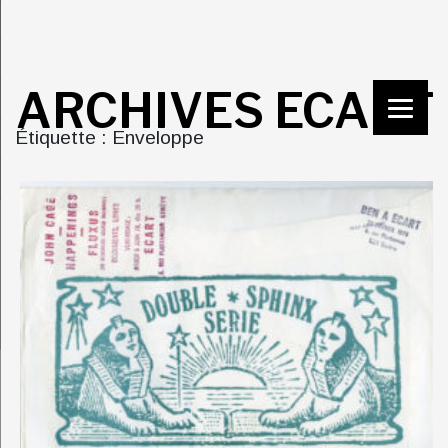
ARCHIVES ECART
Étiquette : Enveloppe